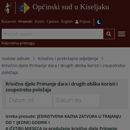
Općinski sud u Kiseljaku
Bosanski
Hrvatski
Srpski
Српски
English
Prijava
Napredna pretraga
Sudske odluke
Krivično i prekršajno odjeljenje
Krivično djelo Primanje dara i drugih oblika koristi i zoupotreba
položaja
Krivično djelo Primanje dara i drugih oblika koristi i
zoupotreba položaja
Navigate
Navigate
Izreka presude: JEDINSTVENA KAZNA ZATVORA U TRAJANJU
forward
forward
OD 1 (JEDNE) GODINE I
to
to
4 (ČETIRI) MJESECA za produženo krivično djelo Primanje
interact
interact