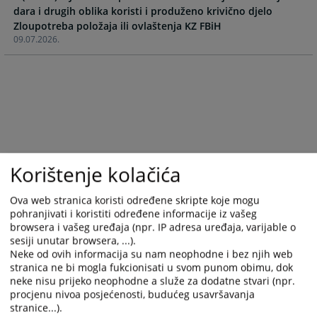
dara i drugih oblika koristi i produženo krivično djelo
with
with
Zloupotreba položaja ili ovlaštenja KZ FBiH
the
the
09.07.2026.
calendar
calendar
and
and
select
select
a
a
date.
date.
Press
Press
the
the
question
question
Korištenje kolačića
mark
mark
key
key
Ova web stranica koristi određene skripte koje mogu
to
to
pohranjivati i koristiti određene informacije iz vašeg
get
get
browsera i vašeg uređaja (npr. IP adresa uređaja, varijable o
the
the
sesiji unutar browsera, ...).
keyboard
keyboard
Neke od ovih informacija su nam neophodne i bez njih web
shortcuts
shortcuts
stranica ne bi mogla fukcionisati u svom punom obimu, dok
for
for
neke nisu prijeko neophodne a služe za dodatne stvari (npr.
changing
changing
procjenu nivoa posjećenosti, budućeg usavršavanja
stranice...).
dates.
dates.