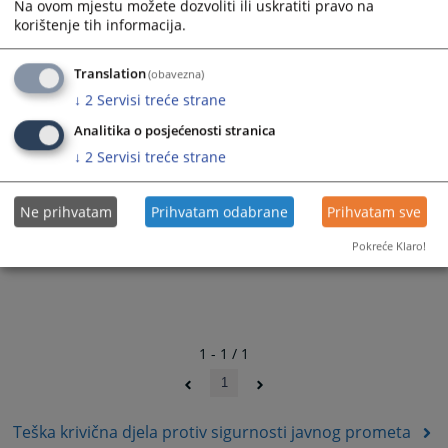
Na ovom mjestu možete dozvoliti ili uskratiti pravo na
korištenje tih informacija.
Translation
(obavezna)
↓
2
Servisi treće strane
Analitika o posjećenosti stranica
↓
2
Servisi treće strane
Ne prihvatam
Prihvatam odabrane
Prihvatam sve
Pokreće Klaro!
1 - 1 / 1
1
Teška krivična djela protiv sigurnosti javnog prometa