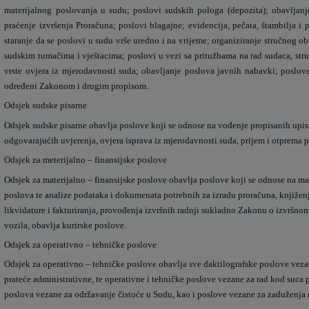
materijalnog poslovanja u sudu; poslovi sudskih pologa (depozita); obavljanje
praćenje izvršenja Proračuna; poslovi blagajne; evidencija, pečata, štambilja i
staranje da se poslovi u sudu vrše uredno i na vrijeme; organiziranje stručnog ob
sudskim tumačima i vještacima; poslovi u vezi sa pritužbama na rad sudaca, stru
vrste ovjera iz mjerodavnosti suda; obavljanje poslova javnih nabavki; poslove
određeni Zakonom i drugim propisom.
Odsjek sudske pisarne
Odsjek sudske pisarne obavlja poslove koji se odnose na vođenje propisanih upisni
odgovarajućih uvjerenja, ovjera isprava iz mjerodavnosti suda, prijem i otprema 
Odsjek za meterijalno – finansijske poslove
Odsjek za materijalno – finansijske poslove obavlja poslove koji se odnose na mat
poslova te analize podataka i dokumenata potrebnih za izradu proračuna, knjižen
likvidature i fakturiranja, provođenja izvršnih radnji sukladno Zakonu o izvrš
vozila, obavlja kurirske poslove.
Odsjek za operativno – tehničke poslove
Odsjek za operativno – tehničke poslove obavlja sve daktilografske poslove vezan
prateće administrativne, te operativne i tehničke poslove vezane za rad kod suca
poslova vezane za održavanje čistoće u Sudu, kao i poslove vezane za zaduženja 