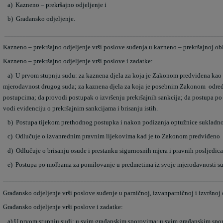
a)
Kazneno – prekršajno odjeljenje i
b)
Građansko odjeljenje.
_________________________________________________________________________
Kazneno – prekršajno odjeljenje vrši poslove suđenja u kazneno – prekršajnoj o
Kazneno – prekršajno odjeljenje vrši poslove i zadatke:
a)
U prvom stupnju sudu: za kaznena djela za koja je Zakonom predviđena kao
mjerodavnost drugog suda; za kaznena djela za koja je posebnim Zakonom određe
postupcima; da provodi postupak o izvršenju prekršajnih sankcija; da postupa po
vodi evidenciju o prekršajnim sankcijama i brisanju istih.
b)
Postupa tijekom prethodnog postupka i nakon podizanja optužnice sukladn
c)
Odlučuje o izvanrednim pravnim lijekovima kad je to Zakonom predviđeno
d)
Odlučuje o brisanju osude i prestanku sigurnosnih mjera i pravnih posljedic
e)
Postupa po molbama za pomilovanje u predmetima iz svoje mjerodavnosti s
_________________________________________________________________________
Građansko odjeljenje vrši poslove suđenje u parničnoj, izvanparničnoj i izvršno
Građansko odjeljenje vrši poslove i zadatke:
a)
U prvom stupnju sudi: u svim građanskim sporovima; u svim građanskim spo