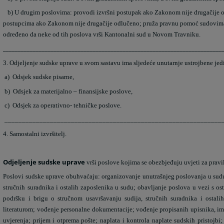
b)
U drugim poslovima: provodi izvršni postupak ako Zakonom nije drugačije o
postupcima ako Zakonom nije drugačije odlučeno; pruža pravnu pomoć sudovima
određeno da neke od tih poslova vrši Kantonalni sud u Novom Travniku.
_________________________________________________________________________
3. Odjeljenje sudske uprave u svom sastavu ima sljedeće unutarnje ustrojbene jed
a)
Odsjek sudske pisarne,
b)
Odsjek za materijalno – finansijske poslove,
c)
Odsjek za operativno- tehničke poslove.
______________________________________________________________
4. Samostalni izvršitelj.
Odjeljenje sudske uprave
vrši poslove kojima se obezbjeđuju uvjeti za pravi
Poslovi sudske uprave obuhvaćaju: organizovanje unutrašnjeg poslovanja u sudu
stručnih suradnika i ostalih zaposlenika u sudu; obavljanje poslova u vezi s os
podršku i brigu o stručnom usavršavanju sudija, stručnih suradnika i ostal
literaturom; vođenje personalne dokumentacije; vođenje propisanih upisnika, ime
uvjerenja; prijem i otprema pošte; naplata i kontrola naplate sudskih pristojbi