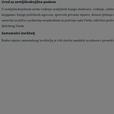
Ured za zemljišnoknjižne poslove
U zemljišnoknjižnom uredu vođenje zemljišnih knjiga obuhvaća: vođenje, održavan
knjigama i knjige položenih ugovora; sprovodi privatne isprave; donosi rješenja i
sastavlja izvješća s podacima neophodnim za praćenje rada Ureda; arhivkse poslo
djelokrug Ureda.
Samostalni izvršitelj
Radno mjesto samostalnog izvršitelja je viši stručni saradnik za odnose s javnoš