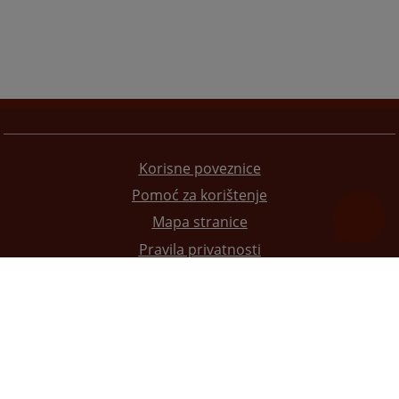
Korisne poveznice
Pomoć za korištenje
Mapa stranice
Pravila privatnosti
Redizajn web stranice je finansirala Evropska unija. Za njen sadržaj isključivo je odgovorno
Visoko sudsko i tužilačko vijeće BiH i ona ne odražava nužno stavove Evropske unije.