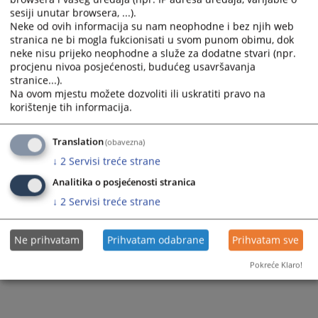
Pravna pomoć
sesiji unutar browsera, ...).
Službenik za zaštitu ličnih podataka
Neke od ovih informacija su nam neophodne i bez njih web
stranica ne bi mogla fukcionisati u svom punom obimu, dok
neke nisu prijeko neophodne a služe za dodatne stvari (npr.
procjenu nivoa posjećenosti, budućeg usavršavanja
stranice...).
Na ovom mjestu možete dozvoliti ili uskratiti pravo na
korištenje tih informacija.
Translation
(obavezna)
↓
2
Servisi treće strane
Analitika o posjećenosti stranica
↓
2
Servisi treće strane
Ne prihvatam
Prihvatam odabrane
Prihvatam sve
Pokreće Klaro!