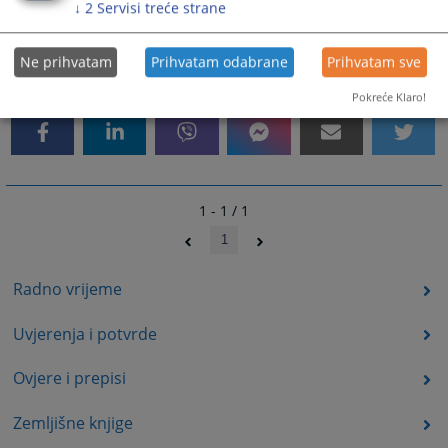
↓
2
Servisi treće strane
1336
PREGLEDA
Ne prihvatam
Prihvatam odabrane
Prihvatam sve
Pokreće Klaro!
1 - 1 / 1
1
Radno vrijeme
Uvjerenja i potvrde
Ovjere i prepisi
Zemljišne knjige