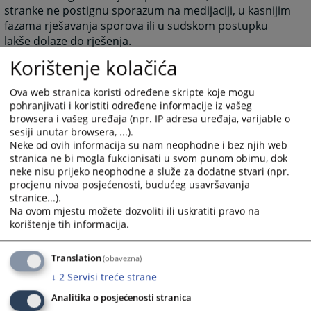
stranke ne postignu sporazum na medijaciji, u kasnijim
fazama rješavanja sporova ili u sudskom postupku
lakše dolaze do rješenja.
Korištenje kolačića
Osnovni principi u postupku medijacije
Dobrovoljnost
Ova web stranica koristi određene skripte koje mogu
pohranjivati i koristiti određene informacije iz vašeg
Strane u sporu dobrovoljno pokreću postupak
browsera i vašeg uređaja (npr. IP adresa uređaja, varijable o
medijacije i sudjeluju u postizanju sporazuma.
sesiji unutar browsera, ...).
Povjerljivost
Neke od ovih informacija su nam neophodne i bez njih web
stranica ne bi mogla fukcionisati u svom punom obimu, dok
Postupak medijacije je povjerljive prirode. Izjave
neke nisu prijeko neophodne a služe za dodatne stvari (npr.
stranaka iznesene u postupku medijacije ne mogu se
procjenu nivoa posjećenosti, budućeg usavršavanja
bez odobrenja stranaka koristiti kao dokaz u bilo kojem
stranice...).
drugom postupku.
Na ovom mjestu možete dozvoliti ili uskratiti pravo na
korištenje tih informacija.
Jednakost stranaka
Stranke u postupku medijacije imaju jednaka prava.
Translation
(obavezna)
Neutralnost medijatora
↓
2
Servisi treće strane
Medijator posreduje na neutralan način, bez
Analitika o posjećenosti stranica
predrasuda u pogledu stranaka i predmeta spora.