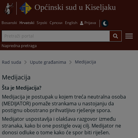
Općinski sud u Kiseljaku
Bosanski
Hrvatski
Srpski
Српски
English
Prijava
Napredna pretraga
Medijacija
Rad suda
Upute građanima
Medijacija
Šta je Medijacija?
Medijacija je postupak u kojem treća neutralna osoba
(MEDIJATOR) pomaže strankama u nastojanju da
postignu obostrano prihvatljivo rješenje spora.
Medijator uspostavlja i olakšava razgovor između
stranaka, kako bi one postigle ovaj cilj. Medijator ne
donosi odluke o tome kako će spor biti riješen.