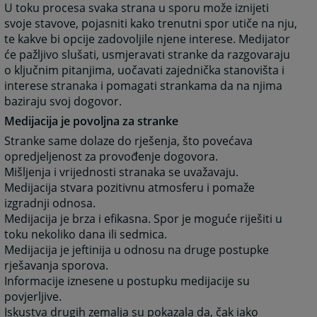
U toku procesa svaka strana u sporu može iznijeti
svoje stavove, pojasniti kako trenutni spor utiče na nju,
te kakve bi opcije zadovoljile njene interese. Medijator
će pažljivo slušati, usmjeravati stranke da razgovaraju
o ključnim pitanjima, uočavati zajednička stanovišta i
interese stranaka i pomagati strankama da na njima
baziraju svoj dogovor.
Medijacija je povoljna za stranke
Stranke same dolaze do rješenja, što povećava
opredjeljenost za provođenje dogovora.
Mišljenja i vrijednosti stranaka se uvažavaju.
Medijacija stvara pozitivnu atmosferu i pomaže
izgradnji odnosa.
Medijacija je brza i efikasna. Spor je moguće riješiti u
toku nekoliko dana ili sedmica.
Medijacija je jeftinija u odnosu na druge postupke
rješavanja sporova.
Informacije iznesene u postupku medijacije su
povjerljive.
Iskustva drugih zemalja su pokazala da, čak iako