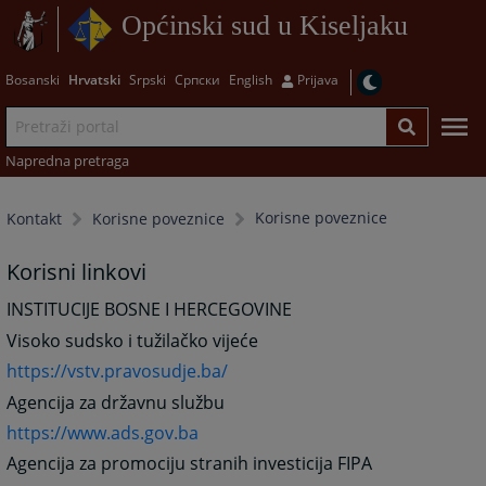
Općinski sud u Kiseljaku
Bosanski
Hrvatski
Srpski
Српски
English
Prijava
Napredna pretraga
Korisne poveznice
Kontakt
Korisne poveznice
Korisni linkovi
INSTITUCIJE BOSNE I HERCEGOVINE
Visoko sudsko i tužilačko vijeće
https://vstv.pravosudje.ba/
Agencija za državnu službu
https://www.ads.gov.ba
Agencija za promociju stranih investicija FIPA