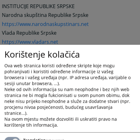
INSTITUCIJE REPUBLIKE SRPSKE
Narodna skupština Republike Srpske
https://www.narodnaskupstinars.net
Vlada Republike Srpske
https://www.vladars.net
Gender centar Vlade Republike Srpske
Korištenje kolačića
https://www.gc.vladars.net
Ova web stranica koristi određene skripte koje mogu
Ustavni sud Republike Srpske
pohranjivati i koristiti određene informacije iz vašeg
https://www.ustavnisud.org
browsera i vašeg uređaja (npr. IP adresa uređaja, varijable o
sesiji unutar browsera, ...).
Ministarstvo unutrašnjih poslova Republike Srpske
Neke od ovih informacija su nam neophodne i bez njih web
https://www.mup.vladars.net
stranica ne bi mogla fukcionisati u svom punom obimu, dok
neke nisu prijeko neophodne a služe za dodatne stvari (npr.
Ministarstvo za izbjeglice i raseljena lica
procjenu nivoa posjećenosti, budućeg usavršavanja
https://www.mirl.org
stranice...).
Na ovom mjestu možete dozvoliti ili uskratiti pravo na
Poreska uprava Republike Srpske
korištenje tih informacija.
https://www.poreskaupravars.org
Republička uprava carina