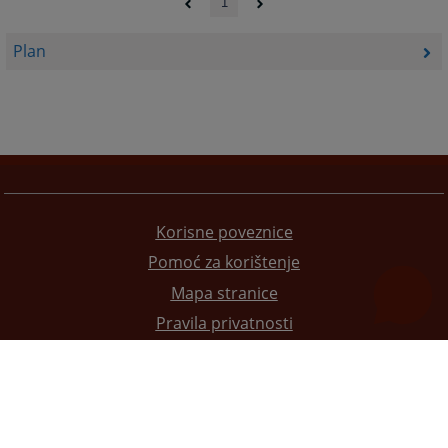
1
Plan
Korisne poveznice
Pomoć za korištenje
Mapa stranice
Pravila privatnosti
Redizajn web stranice je finansirala Evropska unija. Za njen sadržaj isključivo je odgovorno
Visoko sudsko i tužilačko vijeće BiH i ona ne odražava nužno stavove Evropske unije.