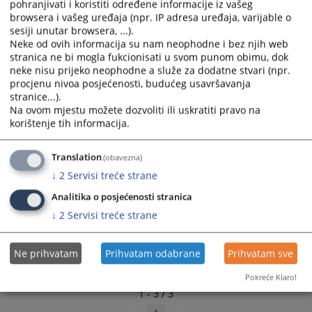
pohranjivati i koristiti određene informacije iz vašeg
Plan javnih nabavki Općinskog suda u Kiseljaku za 2024.
select
select
browsera i vašeg uređaja (npr. IP adresa uređaja, varijable o
godinu.
a
a
sesiji unutar browsera, ...).
09.02.2024.
date.
date.
Neke od ovih informacija su nam neophodne i bez njih web
stranica ne bi mogla fukcionisati u svom punom obimu, dok
Press
Press
neke nisu prijeko neophodne a služe za dodatne stvari (npr.
the
the
procjenu nivoa posjećenosti, budućeg usavršavanja
question
question
stranice...).
mark
mark
Na ovom mjestu možete dozvoliti ili uskratiti pravo na
key
key
korištenje tih informacija.
to
to
get
get
Translation
(obavezna)
the
the
↓
2
Servisi treće strane
keyboard
keyboard
shortcuts
shortcuts
Analitika o posjećenosti stranica
for
for
↓
2
Servisi treće strane
changing
changing
dates.
dates.
Ne prihvatam
Prihvatam odabrane
Prihvatam sve
Pokreće Klaro!
1 - 3 / 3