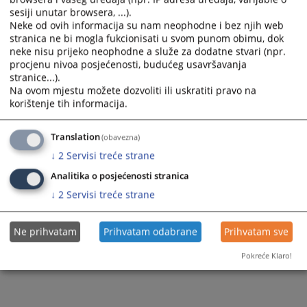
Plan javnih nabavki za 2025.godinu
sesiji unutar browsera, ...).
Neke od ovih informacija su nam neophodne i bez njih web
stranica ne bi mogla fukcionisati u svom punom obimu, dok
neke nisu prijeko neophodne a služe za dodatne stvari (npr.
324
PREGLEDA
procjenu nivoa posjećenosti, budućeg usavršavanja
stranice...).
Na ovom mjestu možete dozvoliti ili uskratiti pravo na
korištenje tih informacija.
Translation
(obavezna)
↓
2
Servisi treće strane
Analitika o posjećenosti stranica
↓
2
Servisi treće strane
Ne prihvatam
Prihvatam odabrane
Prihvatam sve
Pokreće Klaro!