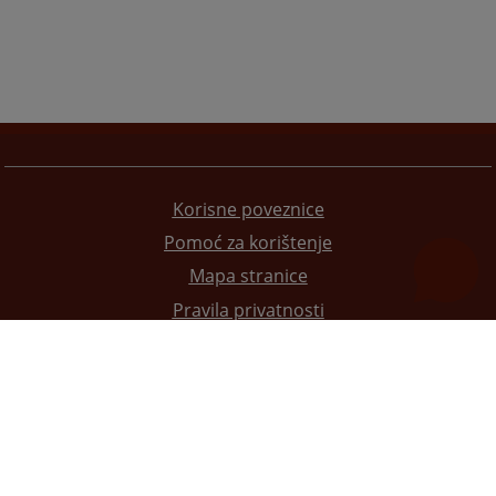
Korisne poveznice
Pomoć za korištenje
Mapa stranice
Pravila privatnosti
Redizajn web stranice je finansirala Evropska unija. Za njen sadržaj isključivo je odgovorno
Visoko sudsko i tužilačko vijeće BiH i ona ne odražava nužno stavove Evropske unije.