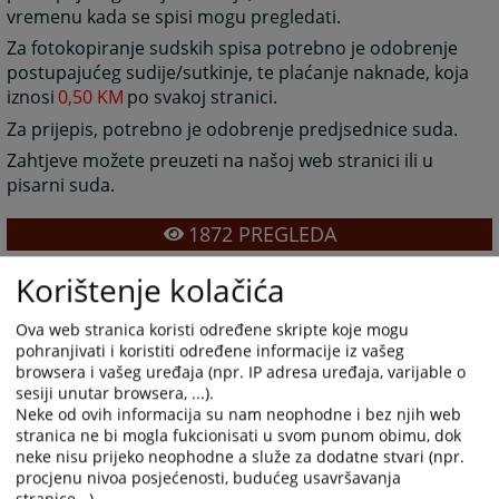
vremenu kada se spisi mogu pregledati.
Za fotokopiranje sudskih spisa potrebno je odobrenje
postupajućeg sudije/sutkinje, te plaćanje naknade, koja
iznosi
0,50 KM
po svakoj stranici.
Za prijepis, potrebno je odobrenje predjsednice suda.
Zahtjeve možete preuzeti na našoj web stranici ili u
pisarni suda.
1872
PREGLEDA
Korištenje kolačića
Ova web stranica koristi određene skripte koje mogu
pohranjivati i koristiti određene informacije iz vašeg
browsera i vašeg uređaja (npr. IP adresa uređaja, varijable o
Prateći dokumenti
sesiji unutar browsera, ...).
Neke od ovih informacija su nam neophodne i bez njih web
Zahtjev za uvid u spis
stranica ne bi mogla fukcionisati u svom punom obimu, dok
Zahtjev za fotokopiranje
neke nisu prijeko neophodne a služe za dodatne stvari (npr.
procjenu nivoa posjećenosti, budućeg usavršavanja
Zahtjev za prijepis