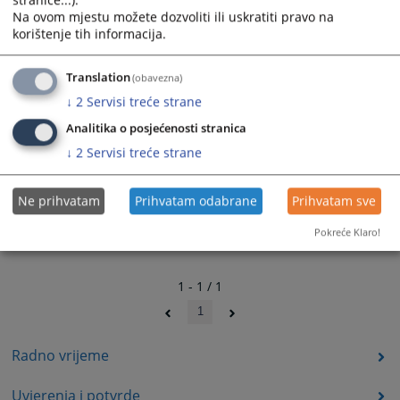
stranice...).
Na ovom mjestu možete dozvoliti ili uskratiti pravo na
korištenje tih informacija.
Translation
(obavezna)
↓
2
Servisi treće strane
Analitika o posjećenosti stranica
↓
2
Servisi treće strane
Ne prihvatam
Prihvatam odabrane
Prihvatam sve
Pokreće Klaro!
1 - 1 / 1
1
Radno vrijeme
Uvjerenja i potvrde