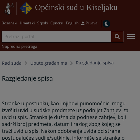
Općinski sud u Kiseljaku
Bosanski
Hrvatski
Srpski
Српски
English
Prijava
Napredna pretraga
Razgledanje spisa
Rad suda
Upute građanima
Razgledanje spisa
Stranke u postupku, kao i njihovi punomoćnici mogu
izvršiti uvid u sudske predmete uz podnijet Zahtjev za
uvid u spis. Stranka je dužna da podnese zahtjev, koji
sadrži broj predmeta, datum i razlog zbog kojeg se
traži uvid u spis. Nakon odobrenja uvida od strane
postupajućeg sudije/sutkinje, informiše se stranka o