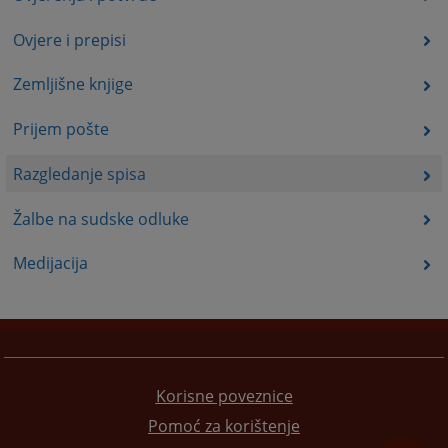
Ovjere i prepisi
Zemljišne knjige
Prijem pošte
Razgledanje spisa
Žalbe na sudske odluke
Medijacija
Korisne poveznice
Pomoć za korištenje