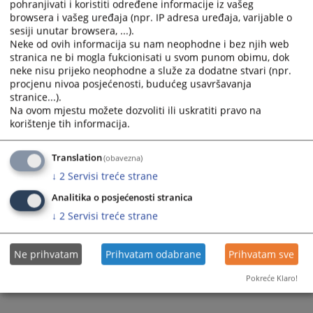
pohranjivati i koristiti određene informacije iz vašeg
browsera i vašeg uređaja (npr. IP adresa uređaja, varijable o
sesiji unutar browsera, ...).
Neke od ovih informacija su nam neophodne i bez njih web
stranica ne bi mogla fukcionisati u svom punom obimu, dok
neke nisu prijeko neophodne a služe za dodatne stvari (npr.
Trenutno nema vijesti
procjenu nivoa posjećenosti, budućeg usavršavanja
stranice...).
Na ovom mjestu možete dozvoliti ili uskratiti pravo na
korištenje tih informacija.
Translation
(obavezna)
↓
2
Servisi treće strane
Analitika o posjećenosti stranica
↓
2
Servisi treće strane
Ne prihvatam
Prihvatam odabrane
Prihvatam sve
Pokreće Klaro!