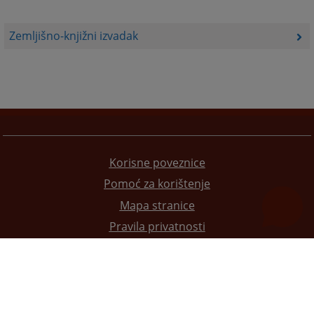
Zemljišno-knjižni izvadak
Korisne poveznice
Pomoć za korištenje
Mapa stranice
Pravila privatnosti
Redizajn web stranice je finansirala Evropska unija. Za njen sadržaj isključivo je odgovorno
Visoko sudsko i tužilačko vijeće BiH i ona ne odražava nužno stavove Evropske unije.