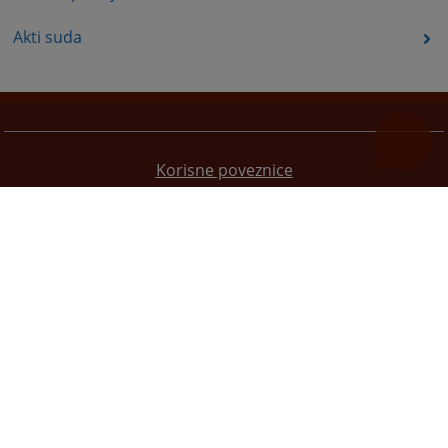
Akti suda
Korisne poveznice
Pomoć za korištenje
Mapa stranice
Pravila privatnosti
Redizajn web stranice je finansirala Evropska unija. Za njen sadržaj isključivo je odgovorno
Visoko sudsko i tužilačko vijeće BiH i ona ne odražava nužno stavove Evropske unije.