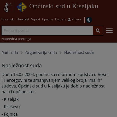
Općinski sud u Kiseljaku
Bosanski
Hrvatski
Srpski
Српски
English
Prijava
Napredna pretraga
Nadležnost suda
Rad suda
Organizacija suda
Nadležnost suda
Dana 15.03.2004. godine sa reformom sudstva u Bosni
i Hercegovini te smanjivanjem velikog broja "malih"
sudova, Općinski sud u Kiseljaku je dobio nadležnost
na tri općine i to:
- Kiseljak
- Kreševo
- Fojnica