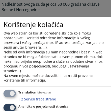
Nadležnost ovoga suda je cca 50 000 građana države
Bosne i Hercegovine.
Korištenje kolačića
3702
PREGLEDA
Ova web stranica koristi određene skripte koje mogu
pohranjivati i koristiti određene informacije iz vašeg
browsera i vašeg uređaja (npr. IP adresa uređaja, varijable o
sesiji unutar browsera, ...).
Neke od ovih informacija su nam neophodne i bez njih web
stranica ne bi mogla fukcionisati u svom punom obimu, dok
neke nisu prijeko neophodne a služe za dodatne stvari (npr.
procjenu nivoa posjećenosti, budućeg usavršavanja
stranice...).
Na ovom mjestu možete dozvoliti ili uskratiti pravo na
korištenje tih informacija.
Translation
(obavezna)
↓
2
Servisi treće strane
Analitika o posjećenosti stranica