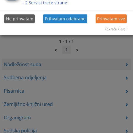
↓
2
Servisi treće strane
Ne prihvatam
Prihvatam odabrane
Prihvatam sve
Pokreće Klaro!
1 - 1 / 1
1
Nadležnost suda
Sudbena odjeljenja
Pisarnica
Zemljišno-knjižni ured
Organigram
Sudska policija