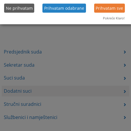
Ne prihvatam
Prihvatam odabrane
Prihvatam sve
Pokreće Klaro!
Predsjednik suda
Sekretar suda
Suci suda
Dodatni suci
Stručni suradnici
Službenici i namještenici