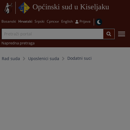
Općinski sud u Kiseljaku
Bosanski
Hrvatski
Srpski
Српски
English
Prijava
Napredna pretraga
Dodatni suci
Rad suda
Uposlenici suda