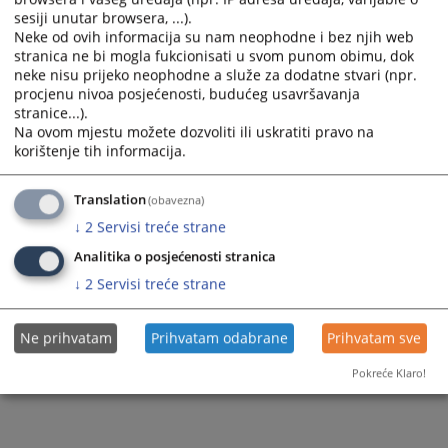
sesiji unutar browsera, ...).
Krivična djela Posjedovanje i omogućavanje
Neke od ovih informacija su nam neophodne i bez njih web
uživanja opojnih droga
stranica ne bi mogla fukcionisati u svom punom obimu, dok
neke nisu prijeko neophodne a služe za dodatne stvari (npr.
Teška krivična djela protiv opšte sigurnosti ljudi
procjenu nivoa posjećenosti, budućeg usavršavanja
i imovine
stranice...).
Na ovom mjestu možete dozvoliti ili uskratiti pravo na
korištenje tih informacija.
Krivično djelo Primanje dara i drugih oblika
koristi i zoupotreba položaja
Translation
(obavezna)
Krivična djela Neovlaštena proizvodnja i
↓
2
Servisi treće strane
stavljanje u promet opojnih droga
Analitika o posjećenosti stranica
Krivična djela Teška krađa
↓
2
Servisi treće strane
Krivična djela Nasilje u porodici
Ne prihvatam
Prihvatam odabrane
Prihvatam sve
Krivična djela Spojni odnošaj s djetetom
Pokreće Klaro!