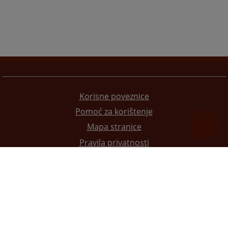
Korisne poveznice
Pomoć za korištenje
Mapa stranice
Pravila privatnosti
Redizajn web stranice je finansirala Evropska unija. Za njen sadržaj isključivo je odgovorno
Visoko sudsko i tužilačko vijeće BiH i ona ne odražava nužno stavove Evropske unije.