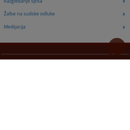
Razgledanje spisa
Žalbe na sudske odluke
Medijacija
Korisne poveznice
Pomoć za korištenje
Mapa stranice
Pravila privatnosti
Redizajn web stranice je finansirala Evropska unija. Za njen sadržaj isključivo je odgovorno
Visoko sudsko i tužilačko vijeće BiH i ona ne odražava nužno stavove Evropske unije.