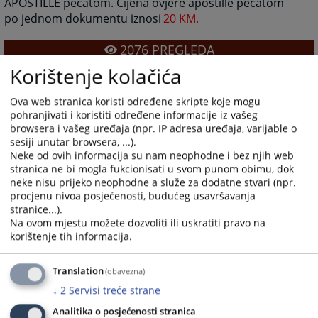
APOSTILLE pečatom. Cijena ovjere apostille pečatom
po jednom dokumentu iznosi
20 KM.
2076
PREGLEDA
Korištenje kolačića
Ova web stranica koristi određene skripte koje mogu
pohranjivati i koristiti određene informacije iz vašeg
browsera i vašeg uređaja (npr. IP adresa uređaja, varijable o
sesiji unutar browsera, ...).
Neke od ovih informacija su nam neophodne i bez njih web
stranica ne bi mogla fukcionisati u svom punom obimu, dok
neke nisu prijeko neophodne a služe za dodatne stvari (npr.
procjenu nivoa posjećenosti, budućeg usavršavanja
stranice...).
Na ovom mjestu možete dozvoliti ili uskratiti pravo na
korištenje tih informacija.
Translation
(obavezna)
↓
2
Servisi treće strane
Analitika o posjećenosti stranica