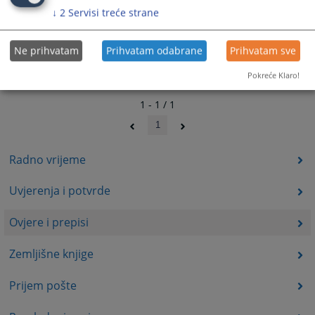
↓
2
Servisi treće strane
Ne prihvatam
Prihvatam odabrane
Prihvatam sve
Pokreće Klaro!
1 - 1 / 1
1
Radno vrijeme
Uvjerenja i potvrde
Ovjere i prepisi
Zemljišne knjige
Prijem pošte