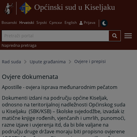
Općinski sud u Kiseljaku
Bosanski
Hrvatski
Srpski
Српски
English
Prijava
Napredna pretraga
Ovjere i prepisi
Rad suda
Upute građanima
Ovjere dokumenata
Apostille - ovjera isprava međunarodnim pečatom
Dokumenti izdani na području općine Kiseljak,
odnosno na teritorijalnoj nadležnosti Općinskog suda
u Kiseljaku (SBK/KSB) – školske svjedodžbe, izvadak iz
matične knjige rođenih, vjenčanih i umrlih, punomoći,
razne izjave i uvjerenja itd, da bi bile valjane na
području druge države moraju biti propisno ovjerene