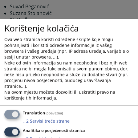
Suvad Beganović
Suzana Stojanović
Siniša Šarenac
Korištenje kolačića
Ova web stranica koristi određene skripte koje mogu
3753
PREGLEDA
pohranjivati i koristiti određene informacije iz vašeg
browsera i vašeg uređaja (npr. IP adresa uređaja, varijable o
sesiji unutar browsera, ...).
Neke od ovih informacija su nam neophodne i bez njih web
stranica ne bi mogla fukcionisati u svom punom obimu, dok
neke nisu prijeko neophodne a služe za dodatne stvari (npr.
procjenu nivoa posjećenosti, budućeg usavršavanja
stranice...).
Na ovom mjestu možete dozvoliti ili uskratiti pravo na
korištenje tih informacija.
Translation
(obavezna)
↓
2
Servisi treće strane
Analitika o posjećenosti stranica