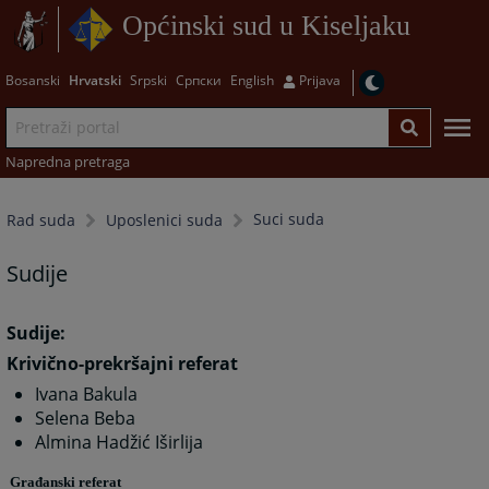
Općinski sud u Kiseljaku
Bosanski
Hrvatski
Srpski
Српски
English
Prijava
Napredna pretraga
Suci suda
Rad suda
Uposlenici suda
Sudije
Sudije:
Krivično-prekršajni referat
Ivana Bakula
Selena Beba
Almina Hadžić Iširlija
Građanski referat