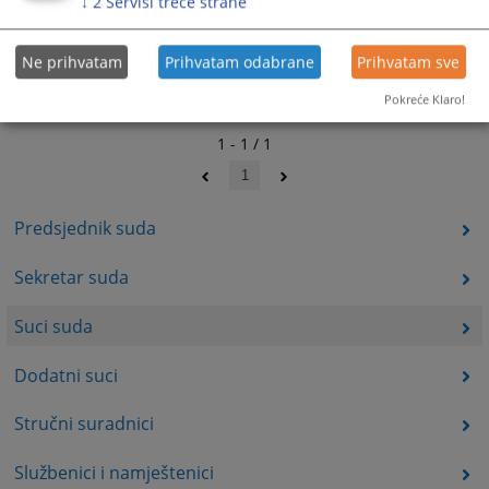
↓
2
Servisi treće strane
Ne prihvatam
Prihvatam odabrane
Prihvatam sve
Pokreće Klaro!
1 - 1 / 1
1
Predsjednik suda
Sekretar suda
Suci suda
Dodatni suci
Stručni suradnici
Službenici i namještenici