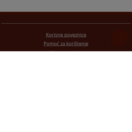
Korisne poveznice
Pomoć za korištenje
Mapa stranice
Pravila privatnosti
Redizajn web stranice je finansirala Evropska unija. Za njen sadržaj isključivo je odgovorno
Visoko sudsko i tužilačko vijeće BiH i ona ne odražava nužno stavove Evropske unije.
© 2021
Visoko sudbeno i tužiteljsko vijeće