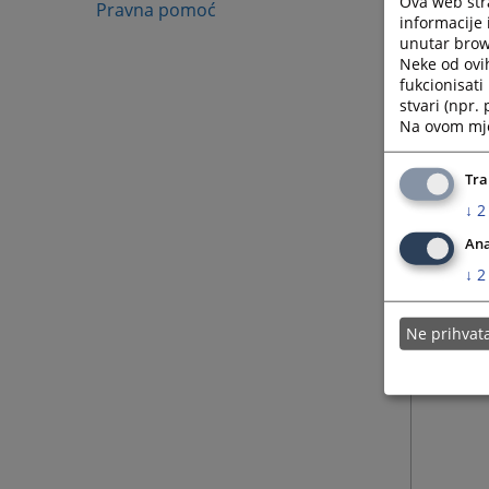
Ova web stra
Pravna pomoć
informacije 
unutar brows
Neke od ovi
fukcionisat
stvari (npr.
Na ovom mjes
Tra
↓
2
Ana
↓
2
Ne prihva