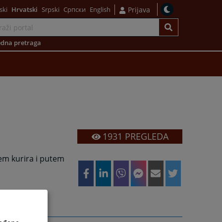
ski
Hrvatski
Srpski
Српски
English
Prijava
dna pretraga
1931
PREGLEDA
em kurira i putem