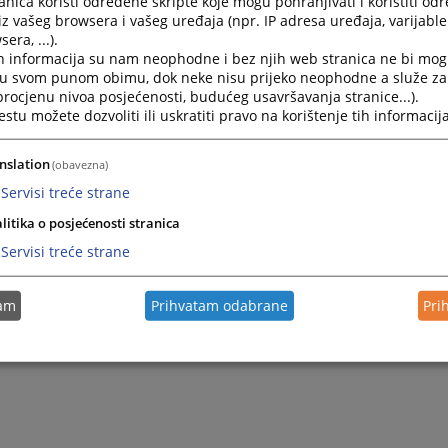
nica koristi određene skripte koje mogu pohranjivati i koristiti od
iz vašeg browsera i vašeg uređaja (npr. IP adresa uređaja, varijable 
era, ...).
h informacija su nam neophodne i bez njih web stranica ne bi mog
i u svom punom obimu, dok neke nisu prijeko neophodne a služe z
 procjenu nivoa posjećenosti, budućeg usavršavanja stranice...).
tu možete dozvoliti ili uskratiti pravo na korištenje tih informacija
nslation
(obavezna)
Servisi treće strane
litika o posjećenosti stranica
Servisi treće strane
tam
Prihvatam odabrane
Pri