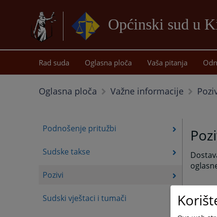
Općinski sud u K
Rad suda
Oglasna ploča
Vaša pitanja
Odn
Poziv
Oglasna ploča
Važne informacije
Podnošenje pritužbi
Pozi
Sudske takse
Dostav
oglasne
Pozivi
Korišt
Sudski vještaci i tumači