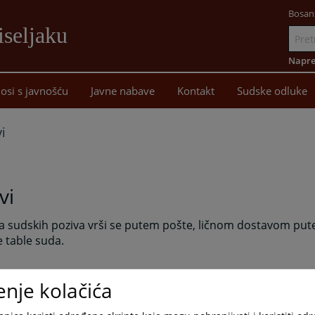
Bosan
iseljaku
Idi
na
Napre
sadržaj
osi s javnošću
Javne nabave
Kontakt
Sudske odluke
i
vi
a sudskih poziva vrši se putem pošte, ličnom dostavom put
 table suda.
enje kolačića