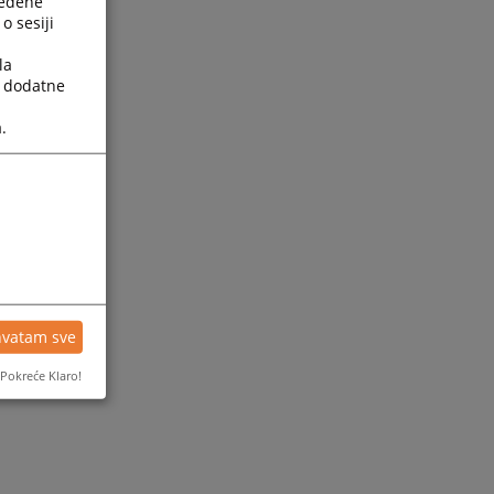
ređene
o sesiji
la
a dodatne
.
hvatam sve
Pokreće Klaro!