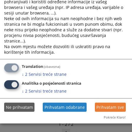
pohranjivati i koristiti određene informacije iz vašeg
select
select
browsera i vašeg uređaja (npr. IP adresa uređaja, varijable o
a
a
sesiji unutar browsera, ...).
date.
date.
Neke od ovih informacija su nam neophodne i bez njih web
stranica ne bi mogla fukcionisati u svom punom obimu, dok
Press
Press
neke nisu prijeko neophodne a služe za dodatne stvari (npr.
the
the
procjenu nivoa posjećenosti, budućeg usavršavanja
question
question
stranice...).
mark
mark
Na ovom mjestu možete dozvoliti ili uskratiti pravo na
key
key
korištenje tih informacija.
to
to
get
get
Translation
(obavezna)
the
the
↓
2
Servisi treće strane
keyboard
keyboard
shortcuts
shortcuts
Analitika o posjećenosti stranica
for
for
↓
2
Servisi treće strane
changing
changing
dates.
dates.
Ne prihvatam
Prihvatam odabrane
Prihvatam sve
Pokreće Klaro!
1 - 2 / 2