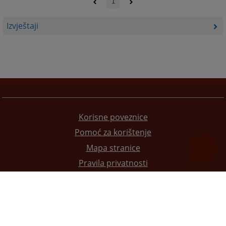
1
Izvještaji
Korisne poveznice
Pomoć za korištenje
Mapa stranice
Pravila privatnosti
Redizajn web stranice je finansirala Evropska unija. Za njen sadržaj isključivo je odgovorno
Visoko sudsko i tužilačko vijeće BiH i ona ne odražava nužno stavove Evropske unije.