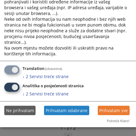
pohranjivati i koristiti određene informacije iz vašeg
select
select
browsera i vašeg uređaja (npr. IP adresa uređaja, varijable o
a
a
sesiji unutar browsera, ...).
date.
date.
Neke od ovih informacija su nam neophodne i bez njih web
stranica ne bi mogla fukcionisati u svom punom obimu, dok
Press
Press
neke nisu prijeko neophodne a služe za dodatne stvari (npr.
the
the
procjenu nivoa posjećenosti, budućeg usavršavanja
question
question
stranice...).
mark
mark
Na ovom mjestu možete dozvoliti ili uskratiti pravo na
key
key
korištenje tih informacija.
to
to
get
get
Translation
(obavezna)
the
the
↓
2
Servisi treće strane
keyboard
keyboard
shortcuts
shortcuts
Analitika o posjećenosti stranica
for
for
↓
2
Servisi treće strane
changing
changing
dates.
dates.
Ne prihvatam
Prihvatam odabrane
Prihvatam sve
Pokreće Klaro!
1 - 2 / 2