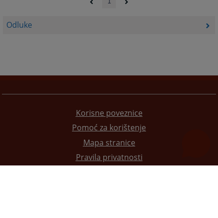
1
Odluke
Korisne poveznice
Pomoć za korištenje
Mapa stranice
Pravila privatnosti
Redizajn web stranice je finansirala Evropska unija. Za njen sadržaj isključivo je odgovorno
Visoko sudsko i tužilačko vijeće BiH i ona ne odražava nužno stavove Evropske unije.