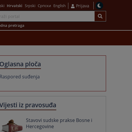
ski
Hrvatski
Srpski
Српски
English
Prijava
dna pretraga
Oglasna ploča
Raspored suđenja
Vijesti iz pravosuđa
Stavovi sudske prakse Bosne i
Hercegovine