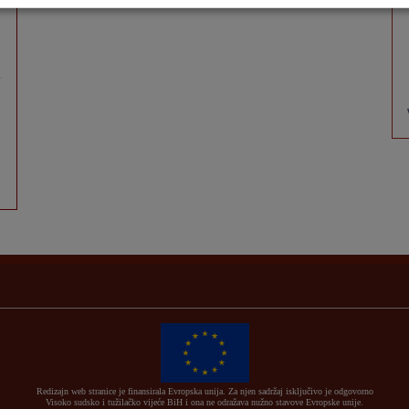
Redizajn web stranice je finansirala Evropska unija. Za njen sadržaj isključivo je odgovorno
Visoko sudsko i tužilačko vijeće BiH i ona ne odražava nužno stavove Evropske unije.