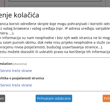
Potvrđene optužnice
enje kolačića
nica koristi određene skripte koje mogu pohranjivati i koristiti od
Potvrđena optužnica
iz vašeg browsera i vašeg uređaja (npr. IP adresa uređaja, varijable 
21.05.2026.
era, ...).
h informacija su nam neophodne i bez njih web stranica ne bi mog
i u svom punom obimu, dok neke nisu prijeko neophodne a služe z
Potvrđena optužnica
 procjenu nivoa posjećenosti, budućeg usavršavanja stranice...).
tu možete dozvoliti ili uskratiti pravo na korištenje tih informacija
21.05.2026.
nslation
(obavezna)
Potvrđena optužnica
Servisi treće strane
21.05.2026.
litika o posjećenosti stranica
Više
Servisi treće strane
tam
Prihvatam odabrane
Pri