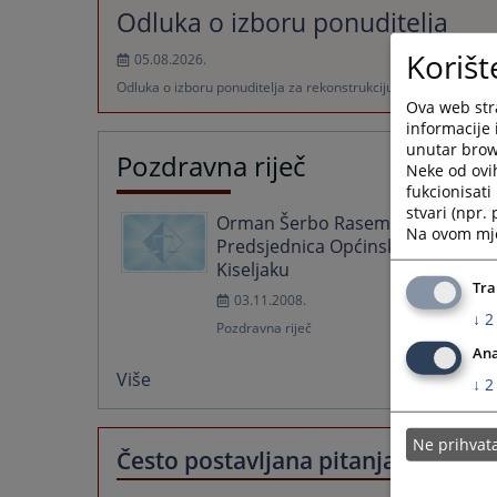
Odluka o izboru ponuditelja
Korišt
05.08.2026.
Odluka o izboru ponuditelja za rekonstrukciju toaleta
Ova web stra
informacije 
unutar brows
Pozdravna riječ
Neke od ovi
fukcionisat
stvari (npr.
Orman Šerbo Rasema -
Na ovom mjes
Predsjednica Općinskog suda u
Kiseljaku
Tra
03.11.2008.
↓
2
Pozdravna riječ
Ana
Više
↓
2
Ne prihva
Često postavljana pitanja