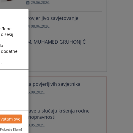
29.06.2026.
Povjerljivo savjetovanje
08.06.2026.
ređene
o sesiji
IN MEMORIAM, MUHAMED GRUHONJIĆ
la
27.04.2026.
a dodatne
.
Više
Lista povjerljivih savjetnika
15.09.2025.
Prijave u slučaju kršenja rodne
ravnopravnosti
hvatam sve
23.05.2025.
Pokreće Klaro!