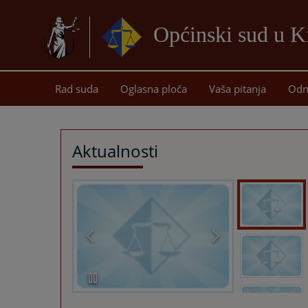
Općinski sud u K
Rad suda
Oglasna ploča
Vaša pitanja
Odn
Aktualnosti