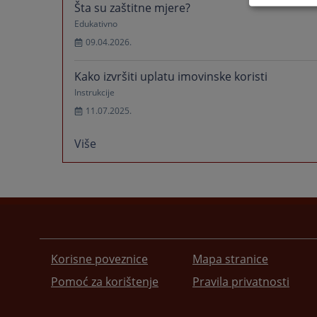
Šta su zaštitne mjere?
Edukativno
09.04.2026.
Kako izvršiti uplatu imovinske koristi
Instrukcije
11.07.2025.
Više
Korisne poveznice
Mapa stranice
Pomoć za korištenje
Pravila privatnosti