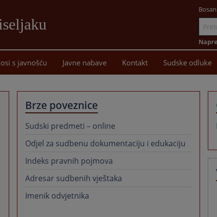
Bosan
iseljaku
Idi
na
Napre
sadržaj
osi s javnošću
Javne nabave
Kontakt
Sudske odluke
Brze poveznice
Sudski predmeti – online
Odjel za sudbenu dokumentaciju i edukaciju
Indeks pravnih pojmova
Adresar sudbenih vještaka
Imenik odvjetnika