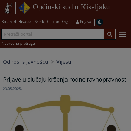
Općinski sud u Kiseljaku
Bosanski
Hrvatski
Srpski
Српски
English
Prijava
Napredna pretraga
Odnosi s javnošću
Vijesti
Prijave u slučaju kršenja rodne ravnopravnosti
23.05.2025.