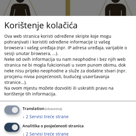
Korištenje kolačića
Ova web stranica koristi određene skripte koje mogu
pohranjivati i koristiti određene informacije iz vašeg
browsera i vašeg uređaja (npr. IP adresa uređaja, varijable o
sesiji unutar browsera, ...).
Neke od ovih informacija su nam neophodne i bez njih web
stranica ne bi mogla fukcionisati u svom punom obimu, dok
neke nisu prijeko neophodne a služe za dodatne stvari (npr.
procjenu nivoa posjećenosti, budućeg usavršavanja
stranice...).
Na ovom mjestu možete dozvoliti ili uskratiti pravo na
Putem sljedeće e-mail adrese možete prijaviti kršenje rodne
korištenje tih informacija.
ravnopravnosti u Općinskom sudu u Kiseljaku:
prijavidiskriminacijuopsk@gmail.com
Translation
(obavezna)
↓
2
Servisi treće strane
Prikazana vijest je na
:
Bosanski jezik
Analitika o posjećenosti stranica
513
PREGLEDA
↓
2
Servisi treće strane