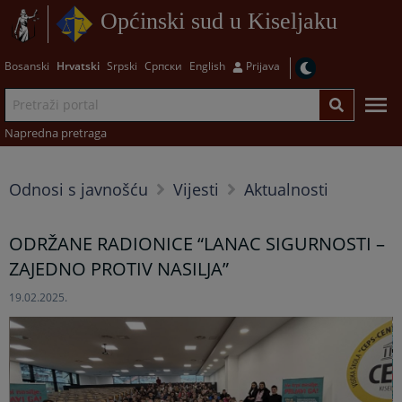
Općinski sud u Kiseljaku
Bosanski
Hrvatski
Srpski
Српски
English
Prijava
Napredna pretraga
Odnosi s javnošću
Vijesti
Aktualnosti
ODRŽANE RADIONICE “LANAC SIGURNOSTI –
ZAJEDNO PROTIV NASILJA”
19.02.2025.