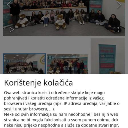
Korištenje kolačića
Ova web stranica koristi određene skripte koje mogu
pohranjivati i koristiti određene informacije iz vašeg
browsera i vašeg uređaja (npr. IP adresa uređaja, varijable o
sesiji unutar browsera, ...).
Stručna saradnica Nevena Močević i viša stručna saradnica za
Neke od ovih informacija su nam neophodne i bez njih web
odnose sa javnošću Tatjana Božić Banduka učestvovale su kao
stranica ne bi mogla fukcionisati u svom punom obimu, dok
članice multisektorskog tima za prevenciju nasilja ispred Općinskog
neke nisu prijeko neophodne a služe za dodatne stvari (npr.