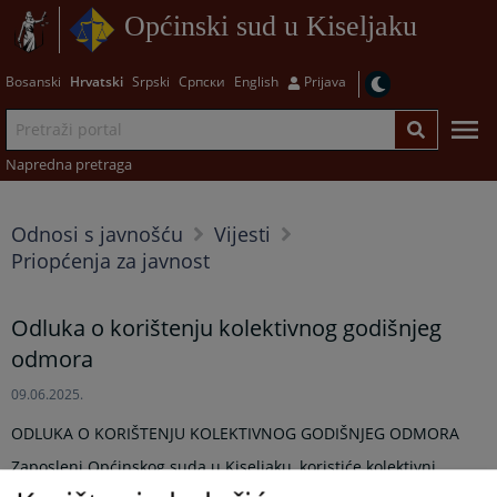
Općinski sud u Kiseljaku
Bosanski
Hrvatski
Srpski
Српски
English
Prijava
Napredna pretraga
Odnosi s javnošću
Vijesti
Priopćenja za javnost
Odluka o korištenju kolektivnog godišnjeg
odmora
09.06.2025.
ODLUKA O KORIŠTENJU KOLEKTIVNOG GODIŠNJEG ODMORA
Zaposleni Općinskog suda u Kiseljaku, koristiće kolektivni
godišnji odmor u periodu od 14.07.2025. godine do 15.08.2025.