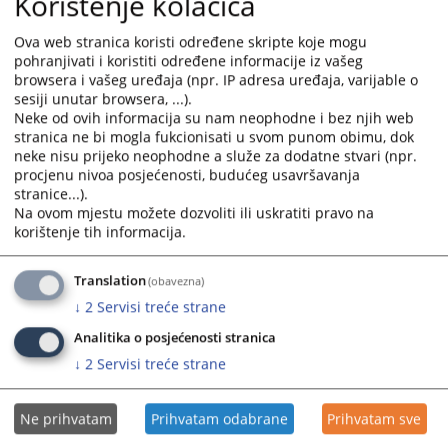
Korištenje kolačića
godine.
Ova web stranica koristi određene skripte koje mogu
pohranjivati i koristiti određene informacije iz vašeg
Odluka se nalazi u prilogu teksta.
browsera i vašeg uređaja (npr. IP adresa uređaja, varijable o
sesiji unutar browsera, ...).
Prikazana vijest je na
:
Hrvatski jezik
Neke od ovih informacija su nam neophodne i bez njih web
stranica ne bi mogla fukcionisati u svom punom obimu, dok
Prateći dokumenti
neke nisu prijeko neophodne a služe za dodatne stvari (npr.
procjenu nivoa posjećenosti, budućeg usavršavanja
Odluka o korištenju kolektivnog godišnjeg odmora
stranice...).
Na ovom mjestu možete dozvoliti ili uskratiti pravo na
korištenje tih informacija.
248
PREGLEDA
Translation
(obavezna)
↓
2
Servisi treće strane
Analitika o posjećenosti stranica
↓
2
Servisi treće strane
Ne prihvatam
Prihvatam odabrane
Prihvatam sve