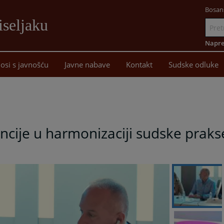
Bosan
iseljaku
Idi
na
Napre
sadržaj
osi s javnošću
Javne nabave
Kontakt
Sudske odluke
encije u harmonizaciji sudske praks