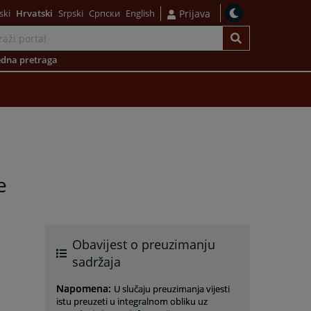
ski
Hrvatski
Srpski
Српски
English
Prijava
dna pretraga
e
Obavijest o preuzimanju
sadržaja
Napomena
:
U slučaju preuzimanja vijesti
istu preuzeti u integralnom obliku uz