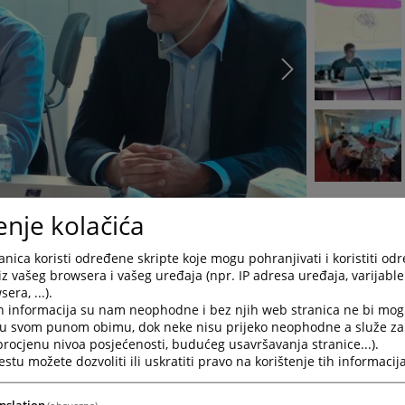
enje kolačića
nica koristi određene skripte koje mogu pohranjivati i koristiti od
iz vašeg browsera i vašeg uređaja (npr. IP adresa uređaja, varijable 
učni skup u organizaciji Vijeća Evrope pod nazivom „
Korištenj
era, ...).
kse
“. Skup je bio namijenjen sudijama odjeljenja sudske prakse 
h informacija su nam neophodne i bez njih web stranica ne bi mog
akse, a istom su prisustvovali predstavnici VSTV-a BiH i sudov
i u svom punom obimu, dok neke nisu prijeko neophodne a služe z
eg privrednog suda u Banja Luci i Kantonalnog suda u Sarajevu.
 procjenu nivoa posjećenosti, budućeg usavršavanja stranice...).
tu možete dozvoliti ili uskratiti pravo na korištenje tih informacija
ionog suda u Francuskoj u uvođenju vještačke inteligencije, koji j
mentu predstavio gospodin Amaury Fouret, stručnjak za obrad
nslation
(obavezna)