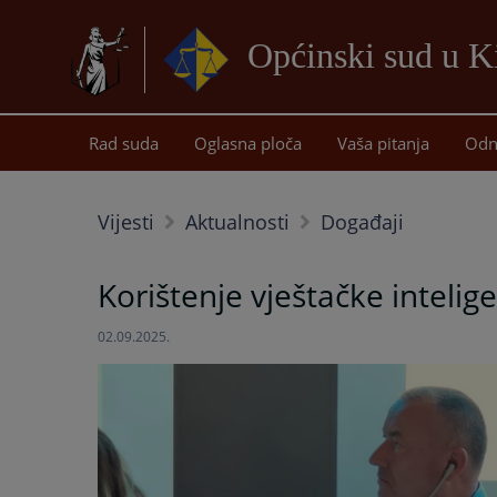
Općinski sud u K
Rad suda
Oglasna ploča
Vaša pitanja
Odn
Vijesti
Aktualnosti
Događaji
Korištenje vještačke intelig
02.09.2025.