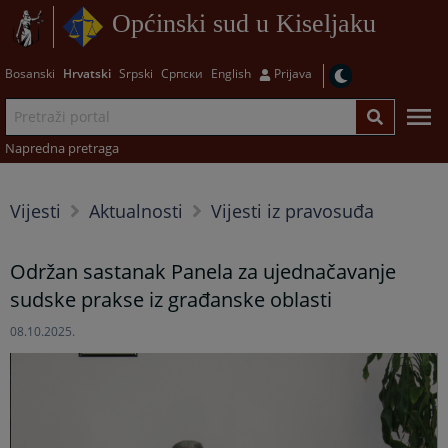
Općinski sud u Kiseljaku
Bosanski
Hrvatski
Srpski
Српски
English
Prijava
Napredna pretraga
Vijesti
Aktualnosti
Vijesti iz pravosuđa
Održan sastanak Panela za ujednačavanje
sudske prakse iz građanske oblasti
08.10.2025.