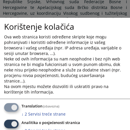
Republike Srpske, Vrhovnog suda Federacije Bosne i
Hercegovine te Apelacijskog suda Brčko distrikta Bosne i
Hercegovine, uz koordinaciju Visokog sudbenog i tužiteljskog
vijeća Bosne i Hercegovine. Učesnicima se obratio Damjan
Korištenje kolačića
Kaurinović, predsjednik Apelacijskog suda Brčko distrikta BiH
kao suda domaćina ovog sastanka, te naglasio značaj Panela
kao mehanizma za ujednačavanje sudske prakse na nivou
Ova web stranica koristi određene skripte koje mogu
države, a radi osiguranja pravne sigurnosti i jednakosti pred
pohranjivati i koristiti određene informacije iz vašeg
browsera i vašeg uređaja (npr. IP adresa uređaja, varijable o
zakonom građana Bosne i Hercegovine.
sesiji unutar browsera, ...).
Na sastanku je usvojen zapisnik sa prethodnog sastanka
Neke od ovih informacija su nam neophodne i bez njih web
Panela iz građanske oblasti koji je održan 10.6.2025. godine u
stranica ne bi mogla fukcionisati u svom punom obimu, dok
Vrhovnom sudu Republike Srpske, kada su diskutirane teme:
neke nisu prijeko neophodne a služe za dodatne stvari (npr.
„Da li se radi o otklonjivom ili neotklonjivom nedostatku u
procjenu nivoa posjećenosti, budućeg usavršavanja
situaciji kada je označeni tuženi umro prije podnošenja tužbe“,
stranice...).
„Trasirana i sopstvena mjenica (Valjanost sopstvene mjenice
Na ovom mjestu možete dozvoliti ili uskratiti pravo na
izdate na blanketu trasirane mjenice)“ i „Elementi mjenice i
korištenje tih informacija.
pravna valjanost mjenice“. Povodom ovih tema usuglašena su
pravna shvaćanja koja su verificirana unutar Panel sudova.
Translation
(obavezna)
Sukladno Pravilima o radu Panela, shvaćanja će biti objavljena
↓
2
Servisi treće strane
na znanje ne samo pravosudnoj zajednici, nego i široj javnosti,
nakon što se obrazloženja pravnih shvaćanja pripreme i
Analitika o posjećenosti stranica
verificiraju od strane Panel sudova.