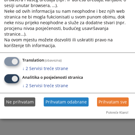
sesiji unutar browsera, ...).
Neke od ovih informacija su nam neophodne i bez njih web
stranica ne bi mogla fukcionisati u svom punom obimu, dok
neke nisu prijeko neophodne a služe za dodatne stvari (npr.
procjenu nivoa posjećenosti, budućeg usavršavanja
stranice...).
Na ovom mjestu možete dozvoliti ili uskratiti pravo na
korištenje tih informacija.
Translation
(obavezna)
↓
2
Servisi treće strane
Analitika o posjećenosti stranica
↓
2
Servisi treće strane
Ne prihvatam
Prihvatam odabrane
Prihvatam sve
Pokreće Klaro!