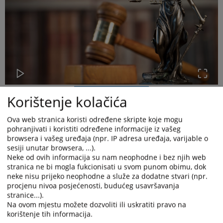
Korištenje kolačića
Ova web stranica koristi određene skripte koje mogu
pohranjivati i koristiti određene informacije iz vašeg
browsera i vašeg uređaja (npr. IP adresa uređaja, varijable o
sesiji unutar browsera, ...).
Potvrđena optužnica
Neke od ovih informacija su nam neophodne i bez njih web
stranica ne bi mogla fukcionisati u svom punom obimu, dok
Dana 30.05.2025. godine potvrđena je optužnica u predmetu broj:
neke nisu prijeko neophodne a služe za dodatne stvari (npr.
49 0 K 069590 25 Kps
protiv E.P. zbog krivičnog djela
procjenu nivoa posjećenosti, budućeg usavršavanja
Posjedovanje i omogućavanje uživanja opojnih droga iz člana 239.
stranice...).
stav 3.
KZ F BiH.
Na ovom mjestu možete dozvoliti ili uskratiti pravo na
Napomena:
korištenje tih informacija.