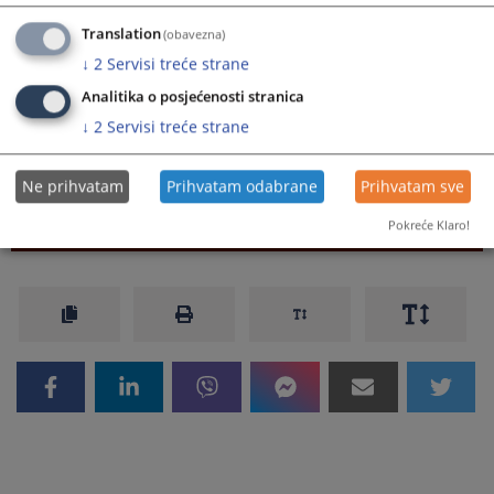
„Potvrđivanje optužnice protiv određene osobe ne znači da je
ta osoba zaista i odgovorna za počinjenje krivičnog djela.
Translation
(obavezna)
Prema principu presumpcije nevinosti, svako se smatra
↓
2
Servisi treće strane
nevinim za krivično djelo dok se pravosnažnom presudom ne
utvrdi njegova krivica.“
Analitika o posjećenosti stranica
↓
2
Servisi treće strane
Ne prihvatam
Prihvatam odabrane
Prihvatam sve
Prikazana vijest je na
:
Hrvatski jezik
Pokreće Klaro!
281
PREGLEDA