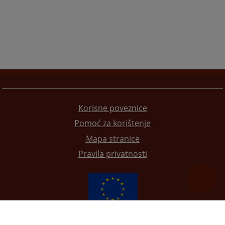
Korisne poveznice
Pomoć za korištenje
Mapa stranice
Pravila privatnosti
Redizajn web stranice je finansirala Evropska unija. Za njen sadržaj isključivo je odgovorno
Visoko sudsko i tužilačko vijeće BiH i ona ne odražava nužno stavove Evropske unije.