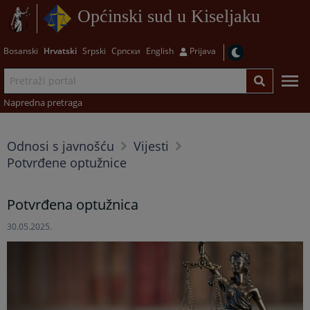
Općinski sud u Kiseljaku
Bosanski
Hrvatski
Srpski
Српски
English
Prijava
Napredna pretraga
Odnosi s javnošću
Vijesti
Potvrđene optužnice
Potvrđena optužnica
30.05.2025.