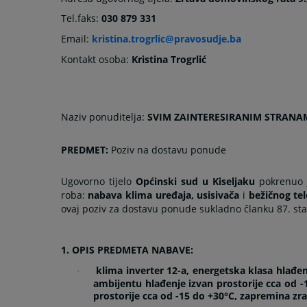
Tel.faks:
030 879 331
Email:
kristina.trogrlic@pravosudje.ba
Kontakt osoba:
Kristina Trogrlić
Naziv ponuditelja:
SVIM ZAINTERESIRANIM STRANA
PREDMET:
Poziv na dostavu ponude
Ugovorno tijelo
Općinski sud u Kiseljaku
pokrenuo 
roba:
nabava klima uređaja, usisivača
i
bežičnog te
ovaj poziv za dostavu ponude sukladno članku 87. st
1.
OPIS PREDMETA NABAVE:
klima inverter 12-a, energetska klasa hlađe
·
ambijentu hlađenje izvan prostorije cca od 
prostorije cca od -15 do +30°C, zapremina z