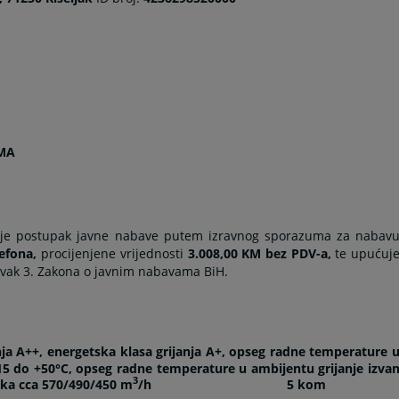
MA
je postupak javne nabave putem izravnog sporazuma za nabav
lefona,
procijenjene vrijednosti
3.008,00 KM bez PDV-a,
te upućuj
avak 3. Zakona o javnim nabavama BiH.
nja A++, energetska klasa grijanja A+, opseg radne temperature 
-15 do +50°C, opseg radne temperature u ambijentu grijanje izva
3
raka cca 570/490/450 m
/h
5 kom