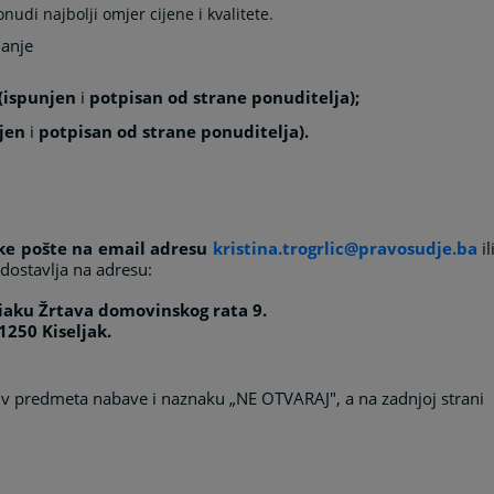
nudi najbolji omjer cijene i kvalitete.
anje
 (ispunjen
i
potpisan od strane ponuditelja);
njen
i
potpisan od strane ponuditelja).
ke pošte na email adresu
kristina.trogrlic@pravosudje.ba
il
dostavlja na adresu:
liaku Žrtava domovinskog rata 9.
1250 Kiseljak.
ziv predmeta nabave i naznaku „NE OTVARAJ", a na zadnjoj strani