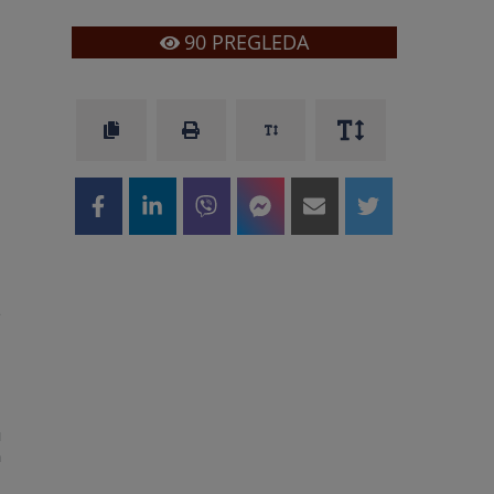
90
PREGLEDA
u
e
u
n