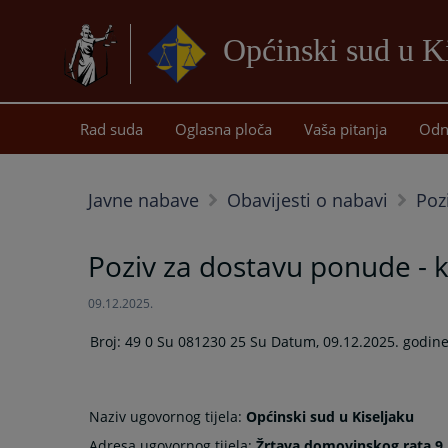
Općinski sud u K
Rad suda
Oglasna ploča
Vaša pitanja
Odn
Javne nabave
Obavijesti o nabavi
Poz
Poziv za dostavu ponude - k
09.12.2025.
Broj: 49 0 Su 081230 25 Su Datum, 09.12.2025. godin
Naziv ugovornog tijela:
Općinski sud u Kiseljaku
Adresa ugovornog tijela:
Žrtava domovinskog rata 9.