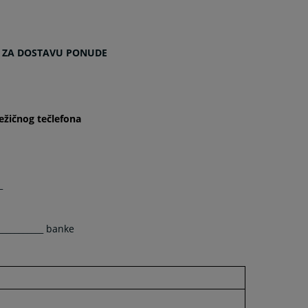
 ZA DOSTAVU PONUDE
bežičnog tečlefona
_
___________ banke