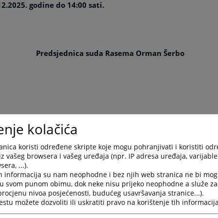
12.2025. godine do 14:00 sati.
Predsjednica suda Rasema Orman Šerbo
enje kolačića
nica koristi određene skripte koje mogu pohranjivati i koristiti od
iz vašeg browsera i vašeg uređaja (npr. IP adresa uređaja, varijable 
era, ...).
h informacija su nam neophodne i bez njih web stranica ne bi mog
i u svom punom obimu, dok neke nisu prijeko neophodne a služe z
 procjenu nivoa posjećenosti, budućeg usavršavanja stranice...).
tu možete dozvoliti ili uskratiti pravo na korištenje tih informacija