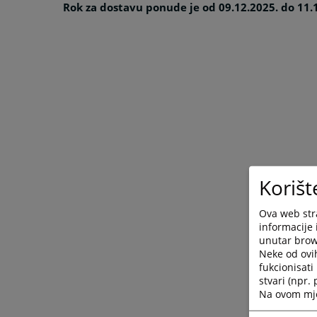
Rok za dostavu ponude je od
09.12.2025. do 11.
Korišt
Ova web stra
informacije 
unutar brows
Neke od ovi
fukcionisat
stvari (npr.
Na ovom mjes