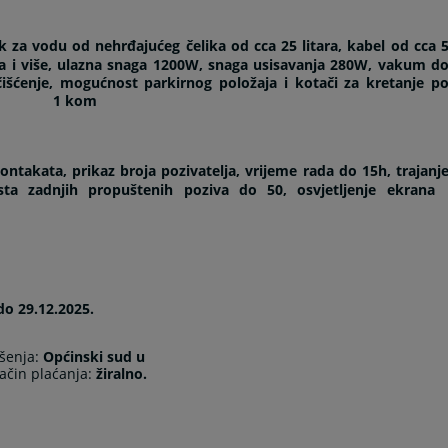
k za vodu od nehrđajućeg čelika od cca 25 litara, kabel od cca 
ra i više, ulazna snaga 1200W, snaga usisavanja 280W, vakum d
čišćenje, mogućnost parkirnog položaja i kotači za kretanje p
1 kom
ntakata, prikaz broja pozivatelja, vrijeme rada do 15h, trajanj
ta zadnjih propuštenih poziva do 50, osvjetljenje ekrana
do 29.12.2025.
ršenja:
Općinski sud u
ačin plaćanja:
žiralno.