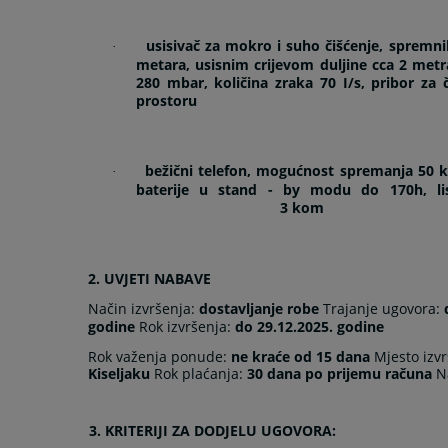
usisivač za mokro i suho čišćenje, spremni
·
metara, usisnim crijevom duljine cca 2 met
280 mbar, količina zraka 70 I/s, pribor za 
prostoru
bežični telefon, mogućnost spremanja 50 ko
·
baterije u stand - by modu do 170h, lis
3 kom
2. UVJETI NABAVE
Način izvršenja:
dostavljanje robe
Trajanje ugovora:
godine
Rok izvršenja:
do 29.12.2025. godine
Rok važenja ponude:
ne kraće od 15 dana
Mjesto izv
Kiseljaku
Rok plaćanja:
30 dana po prijemu računa
N
3. KRITERIJI ZA DODJELU UGOVORA: