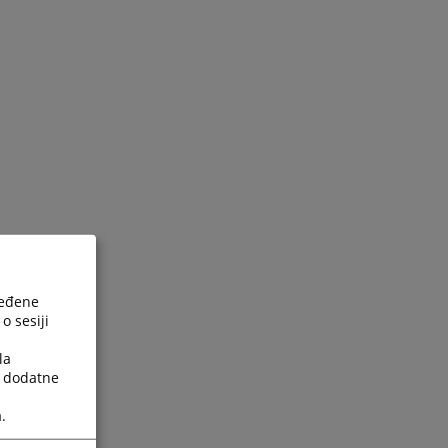
ređene
o sesiji
la
a dodatne
.