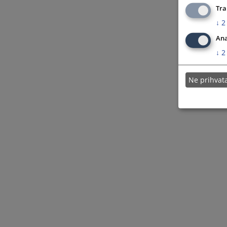
Tra
↓
2
Ana
↓
2
Ne prihva