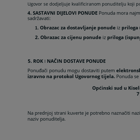
Ugovor se dodjeljuje kvalificiranom ponuditelju koji po
4. SASTAVNI DIJELOVI PONUDE
Ponuda mora najm
sadržavati:
Obrazac za dostavljanje ponude
iz
priloga
1.
2. Obrazac za cijenu ponude
iz
priloga (ispu
5. ROK
NAČIN DOSTAVE PONUDE
I
Ponuđači ponudu mogu dostaviti putem
elektrons
izravno na protokol Ugovornog tijela
.
Ponuda se 
Općinski sud u Kise
7
Na prednjoj strani kuverte je potrebno naznačiti na
naziv ponuditelja.