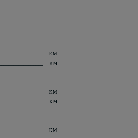
__________________
KM
__________________
KM
__________________
KM
__________________
KM
__________________
KM