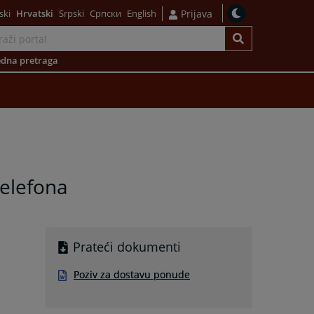
ski
Hrvatski
Srpski
Српски
English
Prijava
dna pretraga
telefona
Prateći dokumenti
Poziv za dostavu ponude