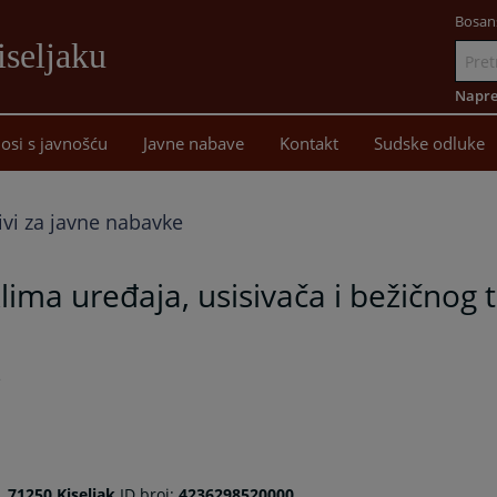
Bosan
iseljaku
Idi
na
Napre
sadržaj
osi s javnošću
Javne nabave
Kontakt
Sudske odluke
ivi za javne nabavke
lima uređaja, usisivača i bežičnog 
e
, 71250 Kiseljak
ID broj:
4236298520000