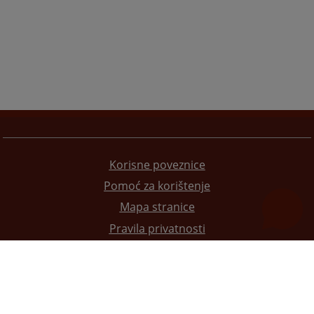
Korisne poveznice
Pomoć za korištenje
Mapa stranice
Pravila privatnosti
Redizajn web stranice je finansirala Evropska unija. Za njen sadržaj isključivo je odgovorno