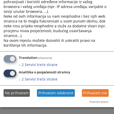
pohranjivati i koristiti određene informacije iz vašeg
browsera i vašeg uređaja (npr. IP adresa uređaja, varijable o
Prateći dokumenti
sesiji unutar browsera, ...).
Neke od ovih informacija su nam neophodne i bez njih web
49 0 K 067094 25 K
stranica ne bi mogla fukcionisati u svom punom obimu, dok
neke nisu prijeko neophodne a služe za dodatne stvari (npr.
procjenu nivoa posjećenosti, budućeg usavršavanja
stranice...).
108
PREGLEDA
Na ovom mjestu možete dozvoliti ili uskratiti pravo na
korištenje tih informacija.
Translation
(obavezna)
↓
2
Servisi treće strane
Analitika o posjećenosti stranica
↓
2
Servisi treće strane
Ne prihvatam
Prihvatam odabrane
Prihvatam sve
Pokreće Klaro!