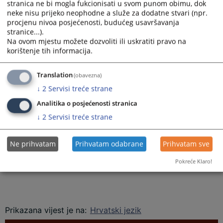
stranica ne bi mogla fukcionisati u svom punom obimu, dok
neke nisu prijeko neophodne a služe za dodatne stvari (npr.
II – Zabrana komunikacije, uznemiravanja i uhođenja žrtve
procjenu nivoa posjećenosti, budućeg usavršavanja
nasilja u porodici M.N.
stranice...).
Na ovom mjestu možete dozvoliti ili uskratiti pravo na
korištenje tih informacija.
III
- Zaštitne mjere iz stava I i II izreke ovog rješenja se izriču u
Translation
(obavezna)
trajanju od 2 (dva) mjeseca od dana donošenja rješenja.
↓
2
Servisi treće strane
Analitika o posjećenosti stranica
Navedene zaštitne mjere su izrečene, jer postoje osnovi
↓
2
Servisi treće strane
sumnje da je M.M. iz G.
počinio
člana 9. stav 1. tačka a), b), č), i d) Zakona o zaštiti od nasilja u
Ne prihvatam
Prihvatam odabrane
Prihvatam sve
porodici i nasilja prema ženama u FBiH
.
Pokreće Klaro!
Prikazana vijest je na
:
Hrvatski jezik