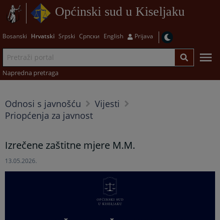
Općinski sud u Kiseljaku
Bosanski
Hrvatski
Srpski
Српски
English
Prijava
Napredna pretraga
Odnosi s javnošću
Vijesti
Priopćenja za javnost
Izrečene zaštitne mjere M.M.
13.05.2026.