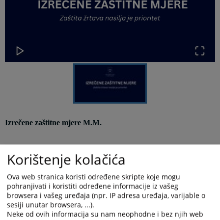
Izrečene zaštitne mjere M.M.
Korištenje kolačića
Općinski sud u Kiseljaku je dana 12.05.2026. godine donio rješenje
kojim su M.M. iz G. određene zaštitne mjere:
Ova web stranica koristi određene skripte koje mogu
pohranjivati i koristiti određene informacije iz vašeg
browsera i vašeg uređaja (npr. IP adresa uređaja, varijable o
I
- Zabrana približavanja žrtvi nasilja u porodici M.N.
,
na bilo
sesiji unutar browsera, ...).
kojem području na udaljenosti manjoj od 100 metara.
Neke od ovih informacija su nam neophodne i bez njih web