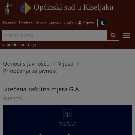
Općinski sud u Kiseljaku
Bosanski
Hrvatski
Srpski
Српски
English
Prijava
Napredna pretraga
Odnosi s javnošću
Vijesti
Priopćenja za javnost
Izrečena zaštitna mjera G.A.
29.05.2026.