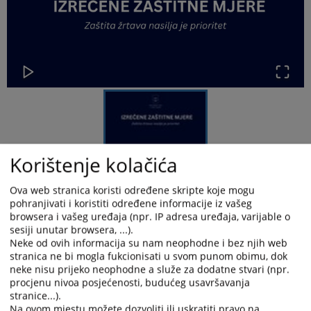
Korištenje kolačića
Izrečena zaštitna mjera G.A.
Ova web stranica koristi određene skripte koje mogu
pohranjivati i koristiti određene informacije iz vašeg
browsera i vašeg uređaja (npr. IP adresa uređaja, varijable o
Općinski sud u Kiseljaku je dana 26.05.2026. godine donio rješenje
sesiji unutar browsera, ...).
kojim su G.A. iz K. određene zaštitne mjere:
Neke od ovih informacija su nam neophodne i bez njih web
stranica ne bi mogla fukcionisati u svom punom obimu, dok
neke nisu prijeko neophodne a služe za dodatne stvari (npr.
procjenu nivoa posjećenosti, budućeg usavršavanja
I
-
Zabrana približavanja žrtvi nasilja M.G., na bilo kojem
stranice...).
području na udaljenosti manjoj od 100 metara;
Na ovom mjestu možete dozvoliti ili uskratiti pravo na