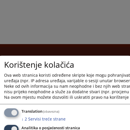
Korištenje kolačića
Korisne poveznice
Pomoć za korištenje
Ova web stranica koristi određene skripte koje mogu pohranjivati
uređaja (npr. IP adresa uređaja, varijable o sesiji unutar browsera,
Mapa stranice
Neke od ovih informacija su nam neophodne i bez njih web stra
nisu prijeko neophodne a služe za dodatne stvari (npr. procjenu 
Pravila privatnosti
Na ovom mjestu možete dozvoliti ili uskratiti pravo na korištenje 
Translation
(obavezna)
↓
2
Servisi treće strane
Redizajn web stranice je finansirala Evropska unija. Za njen sadržaj isključivo je odgovorno
Analitika o posjećenosti stranica
Visoko sudsko i tužilačko vijeće BiH i ona ne odražava nužno stavove Evropske unije.