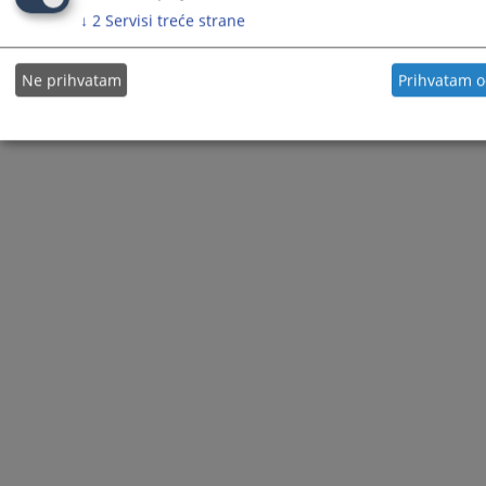
↓
2
Servisi treće strane
Ne prihvatam
Prihvatam 
© 2021
Visoko sudbeno i tužiteljsko vijeće