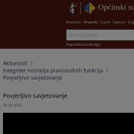
Općinski s
Bosanski
Hrvatski
Srpski
Српски
Eng
Napredna pretraga
Aktivnosti
Integritet nositelja pravosudnih funkcija
Povjerljivo savjetovanje
Povjerljivo savjetovanje
08.06.2026.