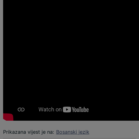
Prikazana vijest je na
:
Bosanski jezik